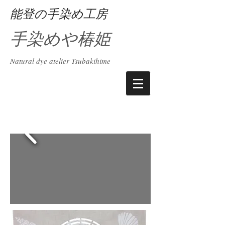
能登の手染め工房
手染めや椿姫
Natural dye atelier Tsubakihime