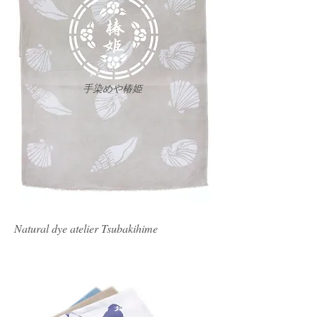
手染めや椿姫
Natural dye atelier Tsubakihime