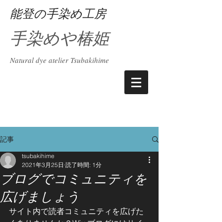
能登の手染め工房
手染めや椿姫
Natural dye atelier Tsubakihime
記事
tsubakihime
2021年3月25日
読了時間: 1分
ブログでコミュニティを
広げましょう
サイト内で読者コミュニティを広げた