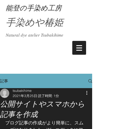
能登の手染め工房
手染めや椿姫
Natural dye atelier Tsubakihime
記事
tsubakihime
2021年3月25日
読了時間: 1分
公開サイトやスマホから
記事を作成
ブログ記事の作成がより簡単に、スム